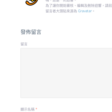
為了讓你開始審核、編輯及刪除迴響，請前
留言者大頭貼來源為
Gravatar
。
發佈留言
留言
顯示名稱
*