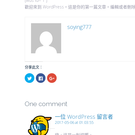
[wds id=”1″]
歡迎來到 WordPress。這是你的第一篇文章。編輯或
soying777
分享此文：
分
按
按
享
一
一
到
下
下
Twitter(在
以
以
新
分
分
視
享
享
窗
至
到
中
Facebook(在
Google+
One comment
開
新
(在
啟)
視
新
窗
視
一位 WordPress 留言者
中
窗
開
中
2017-05-06 at 01:03:55
啟)
開
啟)
嗨，這是一則迴響。