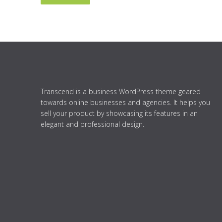
Transcend is a business WordPress theme geared
towards online businesses and agencies. It helps you
sell your product by showcasing its features in an
elegant and professional design.