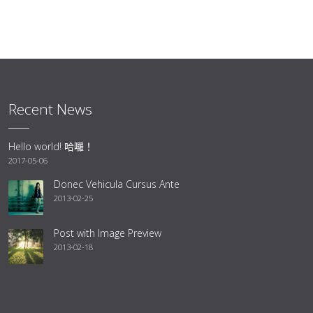
Recent News
Hello world! 哈囉！
2017-05-06
Donec Vehicula Cursus Ante
2013-02-25
Post with Image Preview
2013-02-18