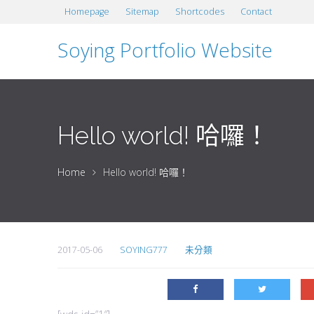
Homepage
Sitemap
Shortcodes
Contact
Soying Portfolio Website
Hello world! 哈囉！
Home
Hello world! 哈囉！
2017-05-06
SOYING777
未分類