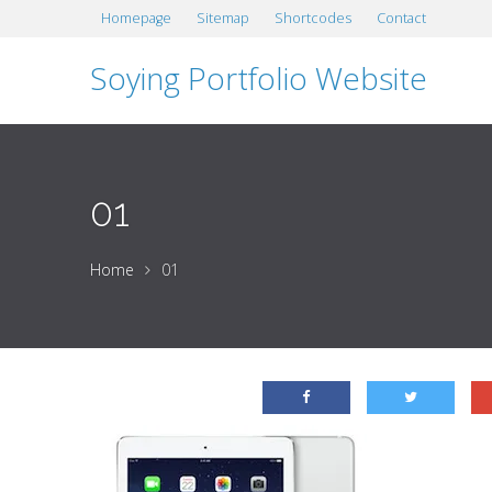
Homepage
Sitemap
Shortcodes
Contact
Soying Portfolio Website
01
Home
01