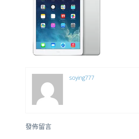
soying777
發佈留言