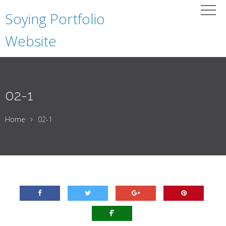
Soying Portfolio
Website
02-1
Home
02-1